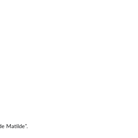
de Matilde"
.