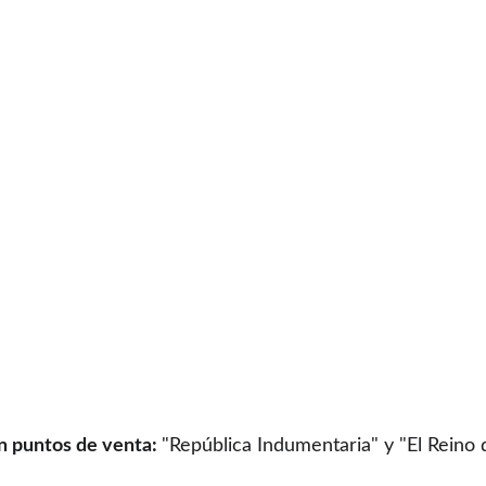
n
puntos de venta:
"República Indumentaria"
y "
El Reino 